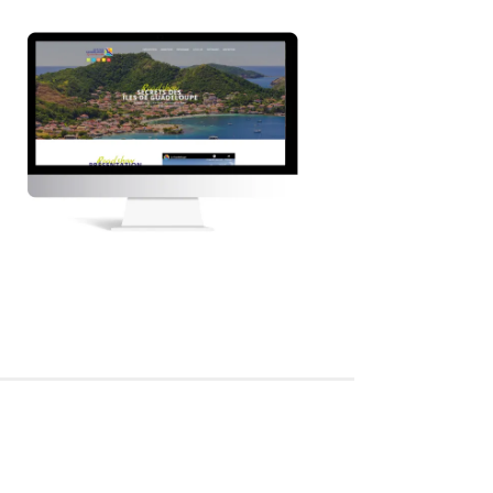
dshow
deloupe